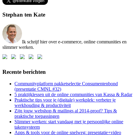
Stephan ten Kate
Ik schrijf hier over e-commerce, online communities en
slimmer werken.
Recente berichten
Communityplatform pakketselectie Consumentenbond
(presentatie CMNL #32)
5 praktijklessen uit de online communities van Kassa & Radar
Praktische tips voor je (digitale) werkplek: verbeter je
werkhouding & productiviteit
Zijn jouw webshop & mailings al 2014-proof? Tips &
praktische toepassingen
Slimmer werken: start vandaag met je persoonlijke online
takensysteem
Apps & tools voor de online snelweg: presentatie+video