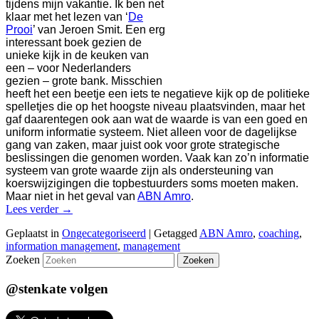
tijdens mijn vakantie. Ik ben net
klaar met het lezen van ‘
De
Prooi
’ van Jeroen Smit. Een erg
interessant boek gezien de
unieke kijk in de keuken van
een – voor Nederlanders
gezien – grote bank. Misschien
heeft het een beetje een iets te negatieve kijk op de politieke
spelletjes die op het hoogste niveau plaatsvinden, maar het
gaf daarentegen ook aan wat de waarde is van een goed en
uniform informatie systeem. Niet alleen voor de dagelijkse
gang van zaken, maar juist ook voor grote strategische
beslissingen die genomen worden. Vaak kan zo’n informatie
systeem van grote waarde zijn als ondersteuning van
koerswijzigingen die topbestuurders soms moeten maken.
Maar niet in het geval van
ABN Amro
.
Lees verder
→
Geplaatst in
Ongecategoriseerd
|
Getagged
ABN Amro
,
coaching
,
information management
,
management
Zoeken
@stenkate volgen