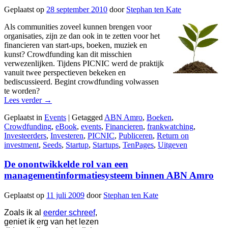
Geplaatst op
28 september 2010
door
Stephan ten Kate
Als communities zoveel kunnen brengen voor
organisaties, zijn ze dan ook in te zetten voor het
financieren van start-ups, boeken, muziek en
kunst? Crowdfunding kan dit misschien
verwezenlijken. Tijdens PICNIC werd de praktijk
vanuit twee perspectieven bekeken en
bediscussieerd. Begint crowdfunding volwassen
te worden?
Lees verder
→
Geplaatst in
Events
|
Getagged
ABN Amro
,
Boeken
,
Crowdfunding
,
eBook
,
events
,
Financieren
,
frankwatching
,
Investeerders
,
Investeren
,
PICNIC
,
Publiceren
,
Return on
investment
,
Seeds
,
Startup
,
Startups
,
TenPages
,
Uitgeven
De onontwikkelde rol van een
managementinformatiesysteem binnen ABN Amro
Geplaatst op
11 juli 2009
door
Stephan ten Kate
Zoals ik al
eerder schreef
,
geniet ik erg van het lezen