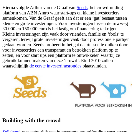
Hierna volgde Arthur van de Graaf van
Seeds
, het crowdfunding
platform van ABN Amro waar start-ups en kleine investeerders
samenkomen. Van de Graaf geeft aan dat er een ‘gat’ bestaat tussen
kleine en grote investeringen. Voor investeringen tussen de ruwweg
30.000 en 150.000 euro is het lastig om financiering te krijgen.
Kleine investeringen zijn vaak door vrienden, familie en ‘fools’ te
vergaren, terwijl grote investeringen vaak door professionele partijen
gedaan worden. Seeds probeert in het gat daartussen te duiken door
voor investeerders een transparant en betrokken platform op te
zetten, en voor start-ups een platform te ontwikkelen waarbij ze
gebruik kunnen maken van deze ‘crowd’. Eind 2010 zullen
waarschijnlijk
de eerste investeringsrondes
plaatsvinden.
Building with the crowd
Sellaband
was natuurlijk een interessante crowdfunding case, maar