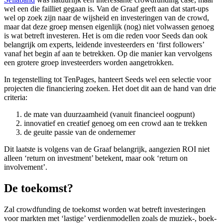
wel een die failliet gegaan is. Van de Graaf geeft aan dat start-ups
wel op zoek zijn naar de wijsheid en investeringen van de crowd,
maar dat deze groep mensen eigenlijk (nog) niet volwassen genoeg
is wat betreft investeren. Het is om die reden voor Seeds dan ook
belangrijk om experts, leidende investeerders en ‘first followers’
vanaf het begin af aan te betrekken. Op die manier kan vervolgens
een grotere groep investeerders worden aangetrokken.
In tegenstelling tot TenPages, hanteert Seeds wel een selectie voor
projecten die financiering zoeken. Het doet dit aan de hand van drie
criteria:
de mate van duurzaamheid (vanuit financieel oogpunt)
innovatief en creatief genoeg om een crowd aan te trekken
de geuite passie van de ondernemer
Dit laatste is volgens van de Graaf belangrijk, aangezien ROI niet
alleen ‘return on investment’ betekent, maar ook ‘return on
involvement’.
De toekomst?
Zal crowdfunding de toekomst worden wat betreft investeringen
voor markten met ‘lastige’ verdienmodellen zoals de muziek-, boek-