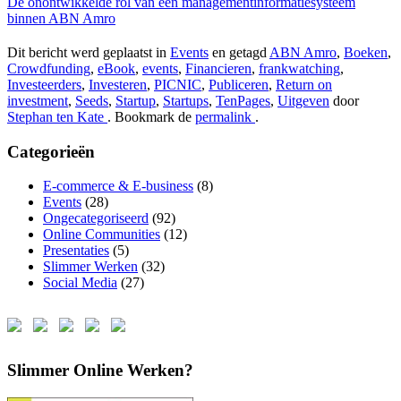
De onontwikkelde rol van een managementinformatiesysteem
binnen ABN Amro
Dit bericht werd geplaatst in
Events
en getagd
ABN Amro
,
Boeken
,
Crowdfunding
,
eBook
,
events
,
Financieren
,
frankwatching
,
Investeerders
,
Investeren
,
PICNIC
,
Publiceren
,
Return on
investment
,
Seeds
,
Startup
,
Startups
,
TenPages
,
Uitgeven
door
Stephan ten Kate
. Bookmark de
permalink
.
Categorieën
E-commerce & E-business
(8)
Events
(28)
Ongecategoriseerd
(92)
Online Communities
(12)
Presentaties
(5)
Slimmer Werken
(32)
Social Media
(27)
Slimmer Online Werken?