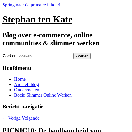
Spring naar de primaire inhoud
Stephan ten Kate
Blog over e-commerce, online
communities & slimmer werken
Zoeken
Hoofdmenu
Home
Archief: blog
Onderzoeken
Boek: Slimmer Online Werken
Bericht navigatie
←
Vorige
Volgende
→
PICNIC10: De haalbaarheid van