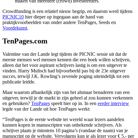
maken van meerdere (crowd) investeerders.
Crowdfunding is een relatief nieuw begrip, en daarom werd tijdens
PICNIC10
hier dieper op ingegaan aan de hand van
praktijkvoorbeelden van onder andere TenPages, Seeds en
Voordekunst
.
TenPages.com
Valentine van der Lande legt tijdens de PICNIC sessie uit dat de
meeste mensen wel mensen kennen die een boek willen schrijven,
alleen dat het voor aspirant schrijvers lastig is om een uitgever te
vinden. Harry Mulisch had bijvoorbeeld pas bij de 23e uitgever
succes, terwijl J.K. Rowling’s zevende poging uiteindelijk tot een
publicatie leidde.
Maar waarom afhankelijk zijn van het alsmaar benaderen van een
uitgever, terwijl je de markt in zijn geheel al zou kunnen verkennen
en gebruiken?
TenPages
speelt hier op in. In een
eerder interview
legde van der Lande uit hoe TenPages werkt:
“TenPages is de eerste website ter wereld waar lezers aandelen
kunnen kopen in manuscripten van onbekende schrijvers. Als
schrijver plaats je minstens 10 pagina’s (vandaar de naam) van je
manuscript op de website. Vervolgens kun je als lezer voor € 5,- per