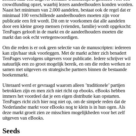
crowdfunding opzet, waarbij lezers aandeelhouders konden worden.
Naast het minimum van 2.000 aandelen, bestaat ook de regel dat er
minimaal 100 verschillende aandeelhouders moeten zijn voor
publicatie een feit wordt. Dit om te voorkomen dat alle aandelen
door een kleine groep mensen (vrienden, familie) wordt opgekocht:
TenPages gelooft in de markt en de aandeelhouders moeten die
markt dan ook echt vertegenwoordigen.
Om die reden is er ook geen selectie van de manuscripten: iedereen
kan zijn/haar stuk voorleggen. Met de markt achter zich benadert
TenPages vervolgens uitgevers voor publicatie. Iedere schrijver wil
natuurlijk een zo groot mogelijk bereik, en om die reden werken ze
samen met uitgevers en strategische partners binnen de bestaande
boekenmarkt.
Uiteraard werd er gevraagd waarom alleen ’traditionele’ partijen
betrokken zijn en men zich niet richt op ebooks. eBooks hebben
immers het voordeel dat je een eigen distributie kan opstarten.
TenPages richt zich hier nog niet op, om de simpele reden dat de
Nederlandse markt voor eBooks nog te klein is in hun ogen. Als
deze markt groeit zien ze misschien mogelijkheden voor het zelf
uitgeven van eBooks.
Seeds