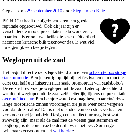
Geplaatst op
29 september 2010
door
Stephan ten Kate
PICNIC10 heeft de afgelopen jaren een goede
reputatie opgebouwd. Ook dit jaar zijn er
verschillende mooie presentaties te bewonderen,
maar toch is er ook wat kritiek te lezen. Dit artikel
neemt een kritische blik tegenover dag 1: wat viel
nu eigenlijk een beetje tegen?
Weglopen uit de zaal
Het begint direct woensdagochtend al met een
schaamteloos stukje
stadspromotie
. Ben je keurig op tijd bij het festival en dan moet je
eerst een half uur luisteren naar saaie promopraat van stadsbobo’s.
De eerste flow voel je weglopen uit de zaal. Later op de ochtend
wordt dat weglopen uit de zaal zelfs letterlijk, tijdens de presentatie
over architectuur
. Een beetje zware kost mag best, maar eindeloos
lange filosofische zinnen voordragen die je al weer bent vergeten
voordat de zin af is? Dat is niet ons idee van een strak verhaal en
verbinden met je publiek. Design en architectuur mag best wat
zweverig zijn, maar als de zaal met de voeten gaat stemmen en
leegloopt, is de conclusie helder: dit was niet best. Sommige
twitteraars verwoorden het
wat harder
: