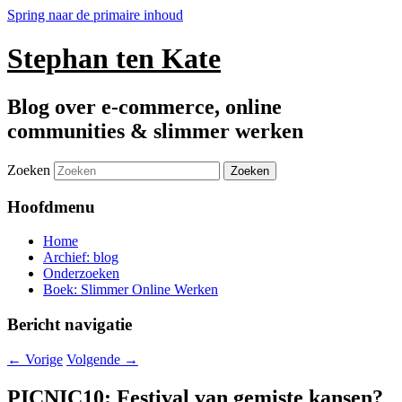
Spring naar de primaire inhoud
Stephan ten Kate
Blog over e-commerce, online
communities & slimmer werken
Zoeken
Hoofdmenu
Home
Archief: blog
Onderzoeken
Boek: Slimmer Online Werken
Bericht navigatie
←
Vorige
Volgende
→
PICNIC10: Festival van gemiste kansen?