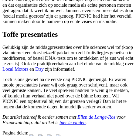
en dat organisaties zich op sociale media als echte personen moeten
gedragen: dat ik weet ik nu wel. Jammer: events en presentaties door
‘social media goeroes’ zijn er genoeg. PICNIC had hier het verschil
kunnen maken door te hameren op echte visies en inspiratie.
Toffe presentaties
Gelukkig zijn de middagpresentaties over life sciences wel tof (koop
via internet een doe-het-zelf pakket om zelf fruitvliegjes genetisch te
modificeren, of bestel DNA-tests om te ontdekken of je zus wel echt
je zus is). Ook de praktijkverhalen aan het einde van de middag over
Local Motors
en
Etsy
zijn informatief.
Toch is ons gevoel na de eerste dag PICNIC gemengd. Er waren
mooie presentaties (waar wij ook graag over schrijven), maar ook
veel gemiste kansen. Te veel sprekers hadden te weinig te melden,
of konden hun verhaal niet goed over de bühne brengen. Wil
PICNIC een topfestival blijven dat grenzen verlegt? Dan is het te
hopen dat de komende dagen inhoudelijk sterker worden.
Dit artikel schreef ik eerder samen met
Ellen de Lange-Ros
voor
Frankwatching: dat artikel is
hier te vinden
.
Pagina delen: