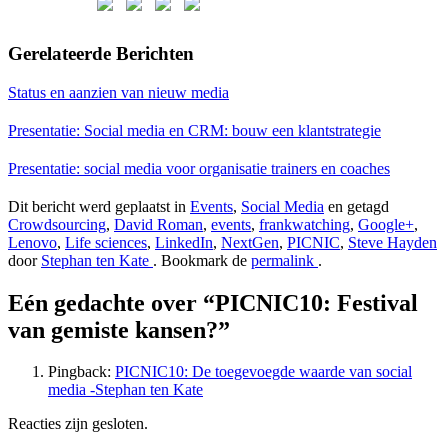
Gerelateerde Berichten
Status en aanzien van nieuw media
Presentatie: Social media en CRM: bouw een klantstrategie
Presentatie: social media voor organisatie trainers en coaches
Dit bericht werd geplaatst in
Events
,
Social Media
en getagd
Crowdsourcing
,
David Roman
,
events
,
frankwatching
,
Google+
,
Lenovo
,
Life sciences
,
LinkedIn
,
NextGen
,
PICNIC
,
Steve Hayden
door
Stephan ten Kate
. Bookmark de
permalink
.
Eén gedachte over “
PICNIC10: Festival
van gemiste kansen?
”
Pingback:
PICNIC10: De toegevoegde waarde van social
media -Stephan ten Kate
Reacties zijn gesloten.