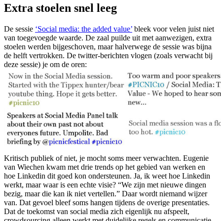
Extra stoelen snel leeg
De sessie
‘Social media: the added value’
bleek voor velen juist niet
van toegevoegde waarde. De zaal puilde uit met aanwezigen, extra
stoelen werden bijgeschoven, maar halverwege de sessie was bijna
de helft vertrokken. De twitter-berichten vlogen (zoals verwacht bij
deze sessie) je om de oren:
Kritisch publiek of niet, je mocht soms meer verwachten. Eugenie
van Wiechen kwam met drie trends op het gebied van werken en
hoe Linkedin dit goed kon ondersteunen. Ja, ik weet hoe Linkedin
werkt, maar waar is een echte visie? “We zijn met nieuwe dingen
bezig, maar die kan ik niet vertellen.” Daar wordt niemand wijzer
van. Dat gevoel bleef soms hangen tijdens de overige presentaties.
Dat de toekomst van social media zich eigenlijk nu afspeelt,
crowdsourcing alleen werkt met duidelijke regels en communicatie