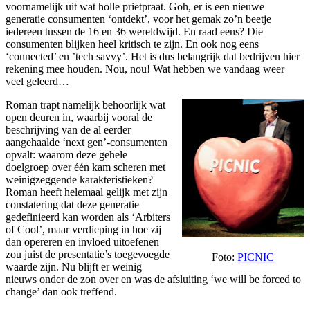
voornamelijk uit wat holle prietpraat. Goh, er is een nieuwe
generatie consumenten ‘ontdekt’, voor het gemak zo’n beetje
iedereen tussen de 16 en 36 wereldwijd. En raad eens? Die
consumenten blijken heel kritisch te zijn. En ook nog eens
‘connected’ en ’tech savvy’. Het is dus belangrijk dat bedrijven hier
rekening mee houden. Nou, nou! Wat hebben we vandaag weer
veel geleerd…
Roman trapt namelijk behoorlijk wat
open deuren in, waarbij vooral de
beschrijving van de al eerder
aangehaalde ‘next gen’-consumenten
opvalt: waarom deze gehele
doelgroep over één kam scheren met
weinigzeggende karakteristieken?
Roman heeft helemaal gelijk met zijn
constatering dat deze generatie
gedefinieerd kan worden als ‘Arbiters
of Cool’, maar verdieping in hoe zij
dan opereren en invloed uitoefenen
zou juist de presentatie’s toegevoegde
Foto:
PICNIC
waarde zijn. Nu blijft er weinig
nieuws onder de zon over en was de afsluiting ‘we will be forced to
change’ dan ook treffend.