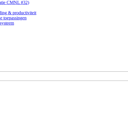
tatie CMNL #32)
ding & productiviteit
e toepassingen
nsysteem