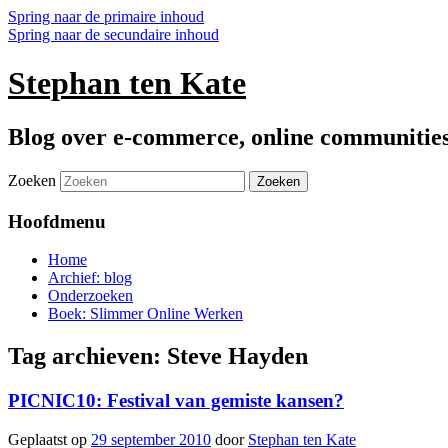
Spring naar de primaire inhoud
Spring naar de secundaire inhoud
Stephan ten Kate
Blog over e-commerce, online communitie
Zoeken
Hoofdmenu
Home
Archief: blog
Onderzoeken
Boek: Slimmer Online Werken
Tag archieven:
Steve Hayden
PICNIC10: Festival van gemiste kansen?
Geplaatst op
29 september 2010
door
Stephan ten Kate