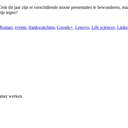
dit jaar zijn er verschillende mooie presentaties te bewonderen, maar t
etje tegen?
 Roman
,
events
,
frankwatching
,
Google+
,
Lenovo
,
Life sciences
,
Linke
immer werken.