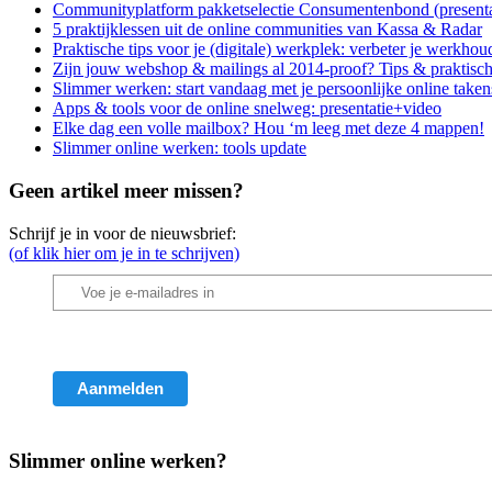
Communityplatform pakketselectie Consumentenbond (presen
5 praktijklessen uit de online communities van Kassa & Radar
Praktische tips voor je (digitale) werkplek: verbeter je werkhou
Zijn jouw webshop & mailings al 2014-proof? Tips & praktisch
Slimmer werken: start vandaag met je persoonlijke online take
Apps & tools voor de online snelweg: presentatie+video
Elke dag een volle mailbox? Hou ‘m leeg met deze 4 mappen!
Slimmer online werken: tools update
Geen artikel meer missen?
Schrijf je in voor de nieuwsbrief:
(of klik hier om je in te schrijven)
Slimmer online werken?