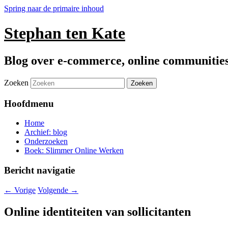
Spring naar de primaire inhoud
Stephan ten Kate
Blog over e-commerce, online communitie
Zoeken
Hoofdmenu
Home
Archief: blog
Onderzoeken
Boek: Slimmer Online Werken
Bericht navigatie
←
Vorige
Volgende
→
Online identiteiten van sollicitanten