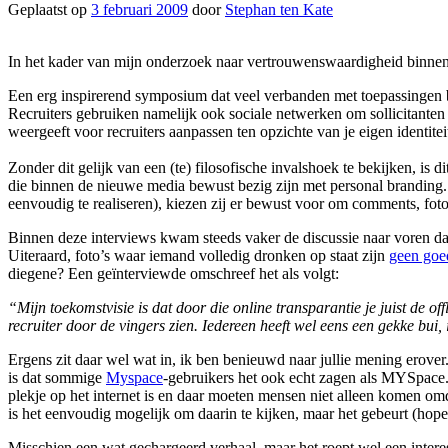
Geplaatst op
3 februari 2009
door
Stephan ten Kate
In het kader van mijn onderzoek naar vertrouwenswaardigheid binn
Een erg inspirerend symposium dat veel verbanden met toepassingen bin
Recruiters gebruiken namelijk ook sociale netwerken om sollicitanten 
weergeeft voor recruiters aanpassen ten opzichte van je eigen identitei
Zonder dit gelijk van een (te) filosofische invalshoek te bekijken, is d
die binnen de nieuwe media bewust bezig zijn met personal branding. 
eenvoudig te realiseren), kiezen zij er bewust voor om comments, fot
Binnen deze interviews kwam steeds vaker de discussie naar voren dat
Uiteraard, foto’s waar iemand volledig dronken op staat zijn
geen goe
diegene? Een geïnterviewde omschreef het als volgt:
“Mijn toekomstvisie is dat door die online transparantie je juist de o
recruiter door de vingers zien. Iedereen heeft wel eens een gekke bui, 
Ergens zit daar wel wat in, ik ben benieuwd naar jullie mening erove
is dat sommige
Myspace
-gebruikers het ook echt zagen als MYSpace. D
plekje op het internet is en daar moeten mensen niet alleen komen omda
is het eenvoudig mogelijk om daarin te kijken, maar het gebeurt (hop
Misschien een wat gechargeerd verhaal, maar het roept wel een interes