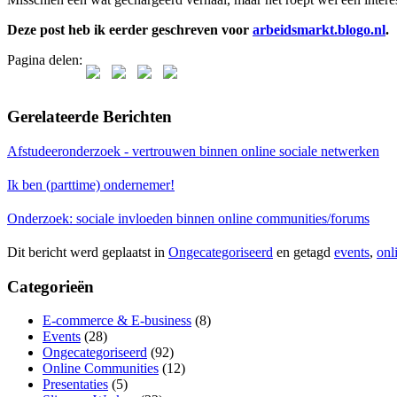
Deze post heb ik eerder geschreven voor
arbeidsmarkt.blogo.nl
.
Pagina delen:
Gerelateerde Berichten
Afstudeeronderzoek - vertrouwen binnen online sociale netwerken
Ik ben (parttime) ondernemer!
Onderzoek: sociale invloeden binnen online communities/forums
Dit bericht werd geplaatst in
Ongecategoriseerd
en getagd
events
,
onli
Categorieën
E-commerce & E-business
(8)
Events
(28)
Ongecategoriseerd
(92)
Online Communities
(12)
Presentaties
(5)