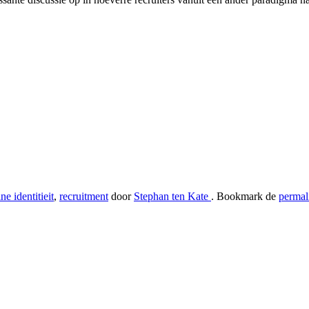
ne identitieit
,
recruitment
door
Stephan ten Kate
. Bookmark de
perma