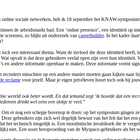
en online sociale netwerken, heb ik 18 september het KNAW-symposiu
nen de arbeidsmarkt had. Een ‘online presence’, een identiteit op inter
te screenen, zo blijkt uit onderzoek van
careerbuilder
. In het kader daar
t?
it toch een interessant thema. Want de invloed die deze identiteit heeft, i
Wat opvalt is dat deze gebruikers veelal open zijn over hun identiteit.
o’s en andere informatie openbaar te maken. Deze informatie vormt sig
 recruiters misschien op een andere manier moeten gaan kijken naar bijv
de reclame
voor jezelf. Maar je eigen privéleven hoort toch ook bij jouw
ffline wereld ook beter wordt. En dat iemand zegt ‘ik hoorde dat een rec
iedereen drinkt wel eens een slokje te veel.”
r. Om er nog een schepje bovenop te doen: op het symposium gingen ze 
eze gebruikers zijn zich wel degelijk bewust van het feit dat het een pu
t het technisch mogelijk is. Een moralistische invalshoek die te vergel
elijk) niet. Een soort heropvoeding van de Myspace-gebruikers als het 
sante discussie op in hoeverre recruiters vanuit een ander paradigma na