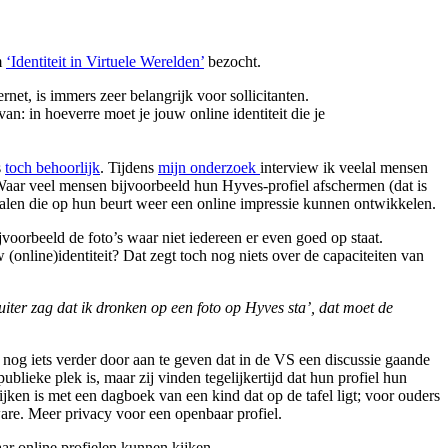
m
‘Identiteit in Virtuele Werelden’
bezocht.
net, is immers zeer belangrijk voor sollicitanten.
van: in hoeverre moet je jouw online identiteit die je
s
toch behoorlijk
. Tijdens
mijn onderzoek
interview ik veelal mensen
 Waar veel mensen bijvoorbeeld hun Hyves-profiel afschermen (dat is
nalen die op hun beurt weer een online impressie kunnen ontwikkelen.
oorbeeld de foto’s waar niet iedereen er even goed op staat.
 (online)identiteit? Dat zegt toch nog niets over de capaciteiten van
ruiter zag dat ik dronken op een foto op Hyves sta’, dat moet de
nog iets verder door aan te geven dat in de VS een discussie gaande
blieke plek is, maar zij vinden tegelijkertijd dat hun profiel hun
ijken is met een dagboek van een kind dat op de tafel ligt; voor ouders
ware. Meer privacy voor een openbaar profiel.
ar online profielen kunnen kijken.