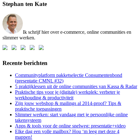
Stephan ten Kate
Ik schrijf hier over e-commerce, online communities en
slimmer werken.
Recente berichten
Communityplatform pakketselectie Consumentenbond
(presentatie CMNL #32)
5 praktijklessen uit de online communities van Kassa & Radar
Praktische tips voor je (digitale) werkplek: verbeter je
werkhouding & productiviteit
Zijn jouw webshop & mailings al 2014-proof? Tips &
praktische toepassingen
Slimmer werken: start vandaag met je persoonlijke online
takensysteem
Apps & tools voor de online snelweg: presentatie+video
Elke dag een volle mailbox? Hou ‘m leeg met deze 4
mappen!