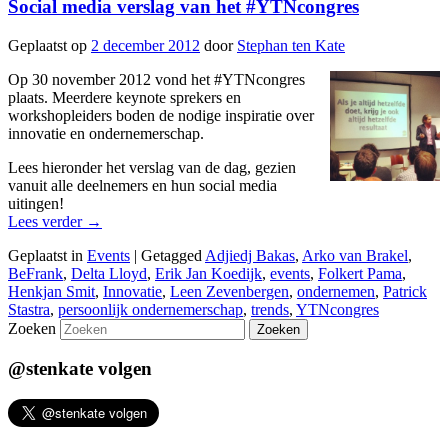
Social media verslag van het #YTNcongres
Geplaatst op
2 december 2012
door
Stephan ten Kate
Op 30 november 2012 vond het #YTNcongres
plaats. Meerdere keynote sprekers en
workshopleiders boden de nodige inspiratie over
innovatie en ondernemerschap.
Lees hieronder het verslag van de dag, gezien
vanuit alle deelnemers en hun social media
uitingen!
Lees verder
→
Geplaatst in
Events
|
Getagged
Adjiedj Bakas
,
Arko van Brakel
,
BeFrank
,
Delta Lloyd
,
Erik Jan Koedijk
,
events
,
Folkert Pama
,
Henkjan Smit
,
Innovatie
,
Leen Zevenbergen
,
ondernemen
,
Patrick
Stastra
,
persoonlijk ondernemerschap
,
trends
,
YTNcongres
Zoeken
@stenkate volgen