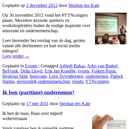
Geplaatst op
2 december 2012
door
Stephan ten Kate
Op 30 november 2012 vond het #YTNcongres
plaats. Meerdere keynote sprekers en
workshopleiders boden de nodige inspiratie over
innovatie en ondernemerschap.
Lees hieronder het verslag van de dag, gezien
vanuit alle deelnemers en hun social media
uitingen!
Lees verder
→
Geplaatst in
Events
|
Getagged
Adjiedj Bakas
,
Arko van Brakel
,
BeFrank
,
Delta Lloyd
,
Erik Jan Koedijk
,
events
,
Folkert Pama
,
Henkjan Smit
,
Innovatie
,
Leen Zevenbergen
,
ondernemen
,
Patrick
Stastra
,
persoonlijk ondernemerschap
,
trends
,
YTNcongres
Ik ben (parttime) ondernemer!
Geplaatst op
17 mei 2011
door
Stephan ten Kate
Ik ben de baas. Baas over mijzelf
welteverstaan.
Sinds vandaag ben ik namelijk parttime