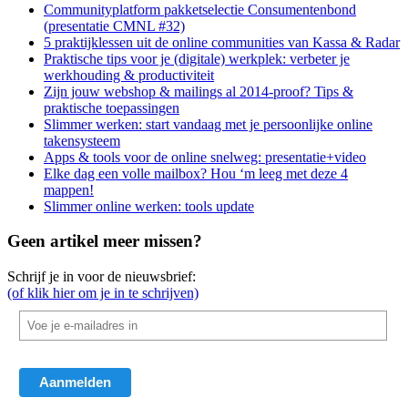
Communityplatform pakketselectie Consumentenbond
(presentatie CMNL #32)
5 praktijklessen uit de online communities van Kassa & Radar
Praktische tips voor je (digitale) werkplek: verbeter je
werkhouding & productiviteit
Zijn jouw webshop & mailings al 2014-proof? Tips &
praktische toepassingen
Slimmer werken: start vandaag met je persoonlijke online
takensysteem
Apps & tools voor de online snelweg: presentatie+video
Elke dag een volle mailbox? Hou ‘m leeg met deze 4
mappen!
Slimmer online werken: tools update
Geen artikel meer missen?
Schrijf je in voor de nieuwsbrief:
(of klik hier om je in te schrijven)