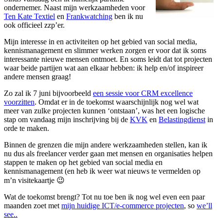
ondernemer. Naast mijn werkzaamheden voor
Ten Kate Textiel
en
Frankwatching
ben ik nu
ook officieel zzp’er.
Mijn interesse in en activiteiten op het gebied van social media,
kennismanagement en slimmer werken zorgen er voor dat ik soms
interessante nieuwe mensen ontmoet. En soms leidt dat tot projecten
waar beide partijen wat aan elkaar hebben: ik help en/of inspireer
andere mensen graag!
Zo zal ik 7 juni bijvoorbeeld
een sessie voor CRM excellence
voorzitten
. Omdat er in de toekomst waarschijnlijk nog wel wat
meer van zulke projecten kunnen ‘ontstaan’, was het een logische
stap om vandaag mijn inschrijving bij de
KVK
en
Belastingdienst
in
orde te maken.
Binnen de grenzen die mijn andere werkzaamheden stellen, kan ik
nu dus als freelancer verder gaan met mensen en organisaties helpen
stappen te maken op het gebied van social media en
kennismanagement (en heb ik weer wat nieuws te vermelden op
m’n visitekaartje 😉
Wat de toekomst brengt? Tot nu toe ben ik nog wel even een paar
maanden zoet met
mijn huidige ICT/e-commerce projecten
, so
we’ll
see..