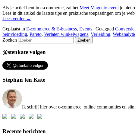
Als je actief bent in e-commerce, zal het
Meet Magento event
je niet 
Lees in dit artikel de laatste tips en praktische toepassingen om je w
Lees verder
→
Geplaatst in
E-commerce & E-business
,
Events
|
Getagged
Conversie
beinvloeding
,
Pareto
,
Verlaten winkelwagens
,
Verleiding
,
Webanalyti
Zoeken
@stenkate volgen
Stephan ten Kate
Ik schrijf hier over e-commerce, online communities en sl
Recente berichten