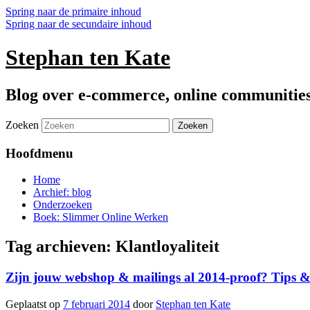
Spring naar de primaire inhoud
Spring naar de secundaire inhoud
Stephan ten Kate
Blog over e-commerce, online communitie
Zoeken
Hoofdmenu
Home
Archief: blog
Onderzoeken
Boek: Slimmer Online Werken
Tag archieven:
Klantloyaliteit
Zijn jouw webshop & mailings al 2014-proof? Tips &
Geplaatst op
7 februari 2014
door
Stephan ten Kate