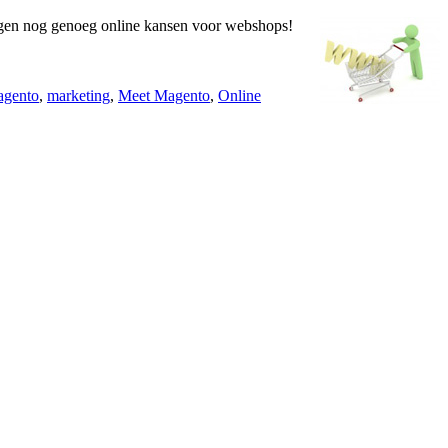
iggen nog genoeg online kansen voor webshops!
gento
,
marketing
,
Meet Magento
,
Online