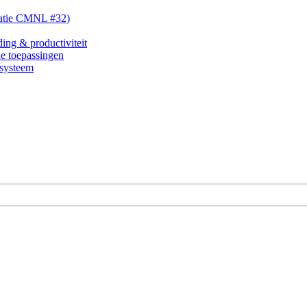
tatie CMNL #32)
ding & productiviteit
e toepassingen
nsysteem