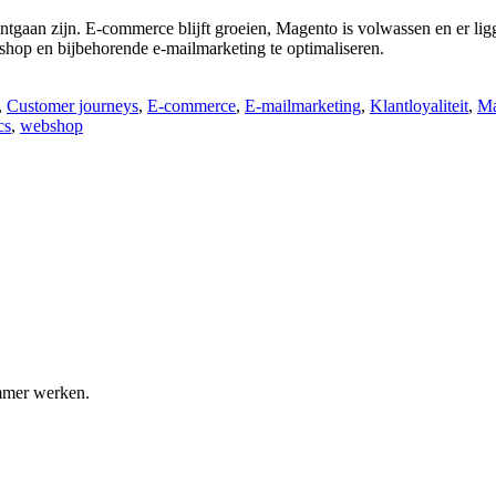
ontgaan zijn. E-commerce blijft groeien, Magento is volwassen en er l
ebshop en bijbehorende e-mailmarketing te optimaliseren.
,
Customer journeys
,
E-commerce
,
E-mailmarketing
,
Klantloyaliteit
,
Ma
cs
,
webshop
immer werken.