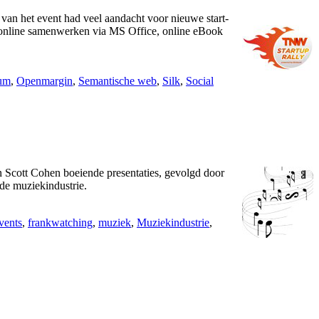
van het event had veel aandacht voor nieuwe start-
n, online samenwerken via MS Office, online eBook
um
,
Openmargin
,
Semantische web
,
Silk
,
Social
n Scott Cohen boeiende presentaties, gevolgd door
 de muziekindustrie.
vents
,
frankwatching
,
muziek
,
Muziekindustrie
,