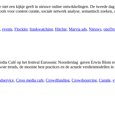
 niet een kijkje geeft in nieuwe online ontwikkelingen. De tweede dag 
tools voor content curatie, sociale netwerk analyse, semantisch zoeke
,
events
,
Flockler
,
frankwatching
,
Hitchie
,
Marvia ads
,
Nieuws
,
oneDr
 Media Café op het festival Eurosonic Noorderslag gaven Erwin Blom e
wste trends, de mooiste best practices en de actuele verdienmodellen in
dservice
,
Cross media cafe
,
Crowdfunding
,
Crowdsourcing
,
Curatie
,
e