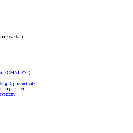
immer werken.
tatie CMNL #32)
ding & productiviteit
e toepassingen
nsysteem