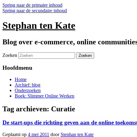
Spring naar de primaire inhoud
Spring naar de secundaire inhoud
Stephan ten Kate
Blog over e-commerce, online communitie
Zoeken
Hoofdmenu
Home
Archief: blog
Onderzoeken
Boek: Slimmer Online Werken
Tag archieven:
Curatie
De start-ups die richting geven aan de online toekoms
Geplaatst op
4 mei 2011
door
Stephan ten Kate