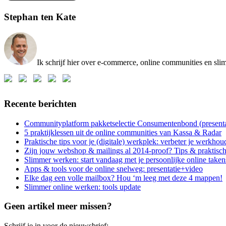
Stephan ten Kate
Ik schrijf hier over e-commerce, online communities en sl
Recente berichten
Communityplatform pakketselectie Consumentenbond (presen
5 praktijklessen uit de online communities van Kassa & Radar
Praktische tips voor je (digitale) werkplek: verbeter je werkhou
Zijn jouw webshop & mailings al 2014-proof? Tips & praktisch
Slimmer werken: start vandaag met je persoonlijke online take
Apps & tools voor de online snelweg: presentatie+video
Elke dag een volle mailbox? Hou ‘m leeg met deze 4 mappen!
Slimmer online werken: tools update
Geen artikel meer missen?
Schrijf je in voor de nieuwsbrief: