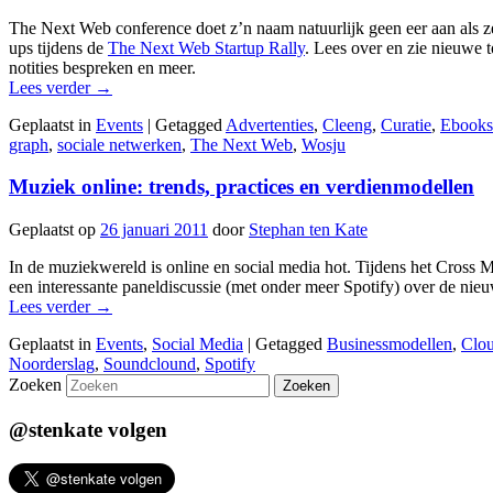
The Next Web conference doet z’n naam natuurlijk geen eer aan als ze
ups tijdens de
The Next Web Startup Rally
. Lees over en zie nieuwe 
notities bespreken en meer.
Lees verder
→
Geplaatst in
Events
|
Getagged
Advertenties
,
Cleeng
,
Curatie
,
Ebooks
graph
,
sociale netwerken
,
The Next Web
,
Wosju
Muziek online: trends, practices en verdienmodellen
Geplaatst op
26 januari 2011
door
Stephan ten Kate
In de muziekwereld is online en social media hot. Tijdens het Cross
een interessante paneldiscussie (met onder meer Spotify) over de nieu
Lees verder
→
Geplaatst in
Events
,
Social Media
|
Getagged
Businessmodellen
,
Clou
Noorderslag
,
Soundclound
,
Spotify
Zoeken
@stenkate volgen