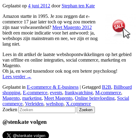
Geplaatst op
4 juni 2012
door
Stephan ten Kate
Amazon startte in 1995. Je zou zeggen dat e-
commerce 17 jaar later toch op weg zou moeten
zijn naar volwassenheid?
Meet Magento 2012
biedt een mooie indicatie voor het antwoord: ja,
webshops zijn mainstream en nee, we zijn er nog
lang niet.
Lees in dit artikel de laatste webshopontwikkelingen op het gebied
van offline en online integraties, social commerce, marketing en
Magento.
Oh ja, en word tussendoor ook nog een betere psycholoog!
Lees verder
→
Geplaatst in
E-commerce & E-business
|
Getagged
B2B
,
Billboard
shopping
,
E-commerce
,
events
,
frankwatching
,
M-commerce
,
Magento
,
marketing
,
Meet Magento
,
Online beinvloeding
,
Social
commerce
,
Verleiden
,
webshop
,
X.commerce
Zoeken
@stenkate volgen