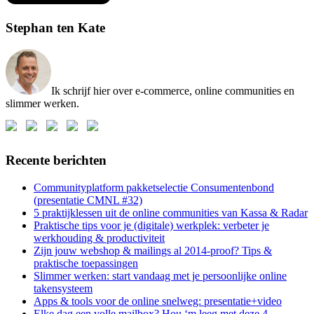
Stephan ten Kate
Ik schrijf hier over e-commerce, online communities en
slimmer werken.
Recente berichten
Communityplatform pakketselectie Consumentenbond
(presentatie CMNL #32)
5 praktijklessen uit de online communities van Kassa & Radar
Praktische tips voor je (digitale) werkplek: verbeter je
werkhouding & productiviteit
Zijn jouw webshop & mailings al 2014-proof? Tips &
praktische toepassingen
Slimmer werken: start vandaag met je persoonlijke online
takensysteem
Apps & tools voor de online snelweg: presentatie+video
Elke dag een volle mailbox? Hou ‘m leeg met deze 4