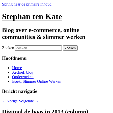
Spring naar de primaire inhoud
Stephan ten Kate
Blog over e-commerce, online
communities & slimmer werken
Zoeken
Hoofdmenu
Home
Archief: blog
Onderzoeken
Boek: Slimmer Online Werken
Bericht navigatie
←
Vorige
Volgende
→
Digitaal de baas in 2013 (column)