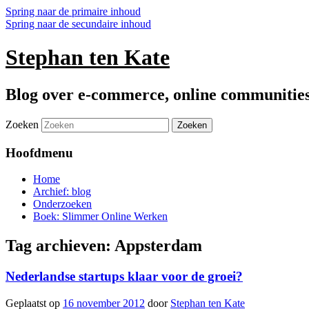
Spring naar de primaire inhoud
Spring naar de secundaire inhoud
Stephan ten Kate
Blog over e-commerce, online communitie
Zoeken
Hoofdmenu
Home
Archief: blog
Onderzoeken
Boek: Slimmer Online Werken
Tag archieven:
Appsterdam
Nederlandse startups klaar voor de groei?
Geplaatst op
16 november 2012
door
Stephan ten Kate