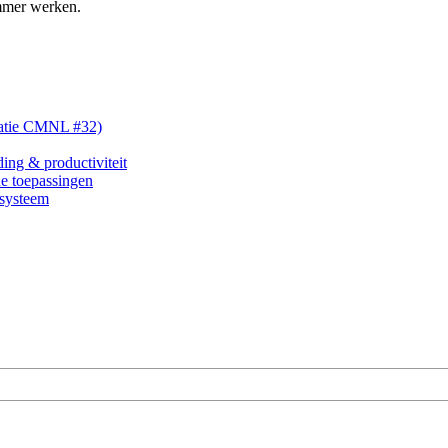
immer werken.
tatie CMNL #32)
ding & productiviteit
e toepassingen
nsysteem