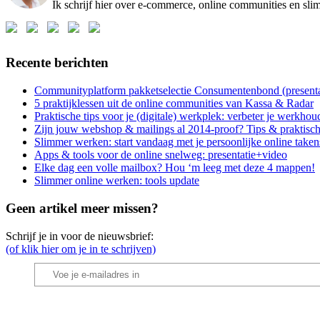
Ik schrijf hier over e-commerce, online communities en sl
Recente berichten
Communityplatform pakketselectie Consumentenbond (presen
5 praktijklessen uit de online communities van Kassa & Radar
Praktische tips voor je (digitale) werkplek: verbeter je werkhou
Zijn jouw webshop & mailings al 2014-proof? Tips & praktisch
Slimmer werken: start vandaag met je persoonlijke online take
Apps & tools voor de online snelweg: presentatie+video
Elke dag een volle mailbox? Hou ‘m leeg met deze 4 mappen!
Slimmer online werken: tools update
Geen artikel meer missen?
Schrijf je in voor de nieuwsbrief:
(of klik hier om je in te schrijven)