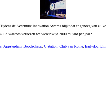
’ Tijdens de Accenture Innovation Awards blijkt dat er genoeg van zulke
n? En waarom verliezen we wereldwijd 2000 miljard per jaar?
s
,
Appsterdam
,
Boodschapp
,
C-station
,
Club van Rome
,
Earlydoc
,
Eng