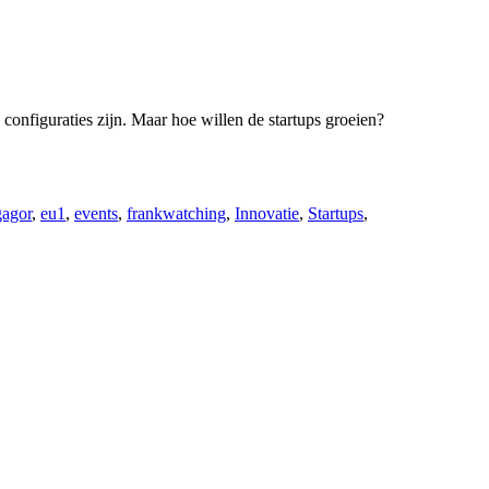
 configuraties zijn. Maar hoe willen de startups groeien?
agor
,
eu1
,
events
,
frankwatching
,
Innovatie
,
Startups
,