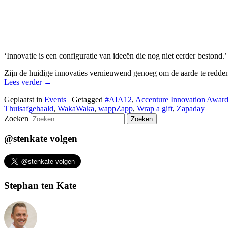
‘Innovatie is een configuratie van ideeën die nog niet eerder bestond.
Zijn de huidige innovaties vernieuwend genoeg om de aarde te redde
Lees verder
→
Geplaatst in
Events
|
Getagged
#AIA12
,
Accenture Innovation Award
Thuisafgehaald
,
WakaWaka
,
wappZapp
,
Wrap a gift
,
Zapaday
Zoeken
@stenkate volgen
Stephan ten Kate